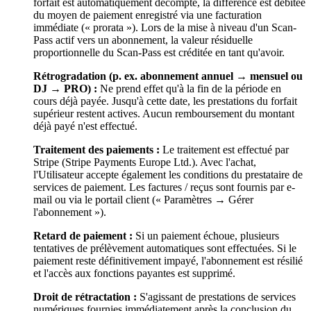
forfait est automatiquement décompté, la différence est débitée
du moyen de paiement enregistré via une facturation
immédiate (« prorata »). Lors de la mise à niveau d'un Scan-
Pass actif vers un abonnement, la valeur résiduelle
proportionnelle du Scan-Pass est créditée en tant qu'avoir.
Rétrogradation (p. ex. abonnement annuel → mensuel ou
DJ → PRO) :
Ne prend effet qu'à la fin de la période en
cours déjà payée. Jusqu'à cette date, les prestations du forfait
supérieur restent actives. Aucun remboursement du montant
déjà payé n'est effectué.
Traitement des paiements :
Le traitement est effectué par
Stripe (Stripe Payments Europe Ltd.). Avec l'achat,
l'Utilisateur accepte également les conditions du prestataire de
services de paiement. Les factures / reçus sont fournis par e-
mail ou via le portail client (« Paramètres → Gérer
l'abonnement »).
Retard de paiement :
Si un paiement échoue, plusieurs
tentatives de prélèvement automatiques sont effectuées. Si le
paiement reste définitivement impayé, l'abonnement est résilié
et l'accès aux fonctions payantes est supprimé.
Droit de rétractation :
S'agissant de prestations de services
numériques fournies immédiatement après la conclusion du