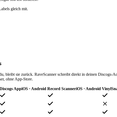
abels gleich mit.
s
, bleibt sie zurück. RaveScanner schreibt direkt in deinen Discogs-Ac
er, ohne App-Store.
Discogs App
iOS · Android
Record Scanner
iOS · Android
VinylSn