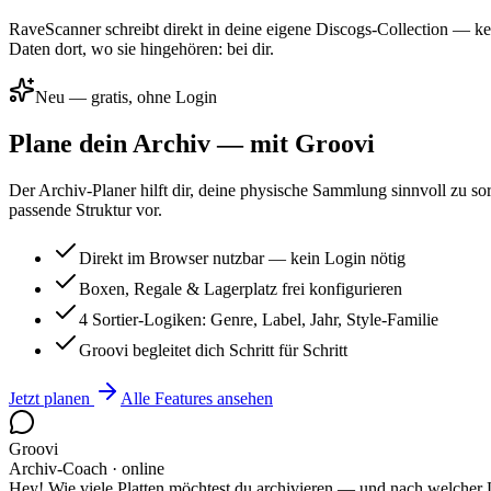
RaveScanner schreibt direkt in deine eigene Discogs-Collection — ke
Daten dort, wo sie hingehören: bei dir.
Neu — gratis, ohne Login
Plane dein Archiv —
mit Groovi
Der Archiv-Planer hilft dir, deine physische Sammlung sinnvoll zu so
passende Struktur vor.
Direkt im Browser nutzbar — kein Login nötig
Boxen, Regale & Lagerplatz frei konfigurieren
4 Sortier-Logiken: Genre, Label, Jahr, Style-Familie
Groovi begleitet dich Schritt für Schritt
Jetzt planen
Alle Features ansehen
Groovi
Archiv-Coach · online
Hey! Wie viele Platten möchtest du archivieren — und nach welcher Lo