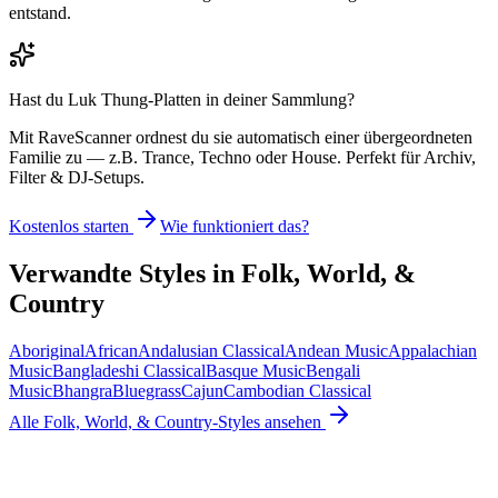
entstand.
Hast du
Luk Thung
-Platten in deiner Sammlung?
Mit RaveScanner ordnest du sie automatisch einer übergeordneten
Familie zu — z.B. Trance, Techno oder House. Perfekt für Archiv,
Filter & DJ-Setups.
Kostenlos starten
Wie funktioniert das?
Verwandte Styles in
Folk, World, &
Country
Aboriginal
African
Andalusian Classical
Andean Music
Appalachian
Music
Bangladeshi Classical
Basque Music
Bengali
Music
Bhangra
Bluegrass
Cajun
Cambodian Classical
Alle
Folk, World, & Country
-Styles ansehen