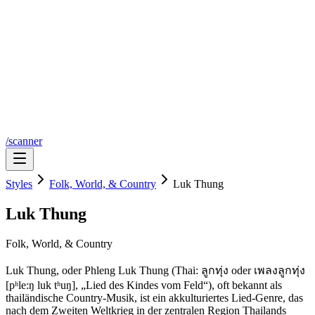
/scanner
Styles
Folk, World, & Country
Luk Thung
Luk Thung
Folk, World, & Country
Luk Thung, oder Phleng Luk Thung (Thai: ลูกทุ่ง oder เพลงลูกทุ่ง
[pʰle:ŋ luk tʰuŋ], „Lied des Kindes vom Feld“), oft bekannt als
thailändische Country-Musik, ist ein akkulturiertes Lied-Genre, das
nach dem Zweiten Weltkrieg in der zentralen Region Thailands