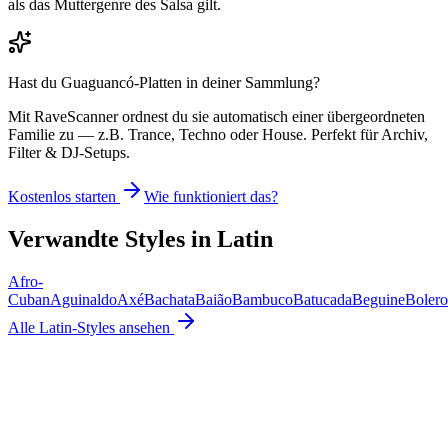
als das Muttergenre des Salsa gilt.
Hast du
Guaguancó
-Platten in deiner Sammlung?
Mit RaveScanner ordnest du sie automatisch einer übergeordneten
Familie zu — z.B. Trance, Techno oder House. Perfekt für Archiv,
Filter & DJ-Setups.
Kostenlos starten
Wie funktioniert das?
Verwandte Styles in
Latin
Afro-
Cuban
Aguinaldo
Axé
Bachata
Baião
Bambuco
Batucada
Beguine
Bolero
Alle
Latin
-Styles ansehen