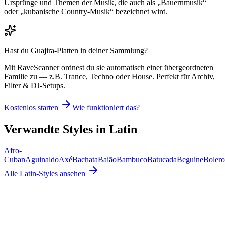
Ursprünge und Themen der Musik, die auch als „Bauernmusik“
oder „kubanische Country-Musik“ bezeichnet wird.
Hast du
Guajira
-Platten in deiner Sammlung?
Mit RaveScanner ordnest du sie automatisch einer übergeordneten
Familie zu — z.B. Trance, Techno oder House. Perfekt für Archiv,
Filter & DJ-Setups.
Kostenlos starten
Wie funktioniert das?
Verwandte Styles in
Latin
Afro-
Cuban
Aguinaldo
Axé
Bachata
Baião
Bambuco
Batucada
Beguine
Bolero
Alle
Latin
-Styles ansehen