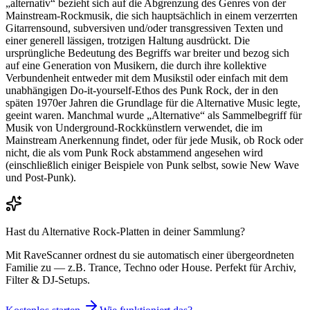
„alternativ“ bezieht sich auf die Abgrenzung des Genres von der
Mainstream-Rockmusik, die sich hauptsächlich in einem verzerrten
Gitarrensound, subversiven und/oder transgressiven Texten und
einer generell lässigen, trotzigen Haltung ausdrückt. Die
ursprüngliche Bedeutung des Begriffs war breiter und bezog sich
auf eine Generation von Musikern, die durch ihre kollektive
Verbundenheit entweder mit dem Musikstil oder einfach mit dem
unabhängigen Do-it-yourself-Ethos des Punk Rock, der in den
späten 1970er Jahren die Grundlage für die Alternative Music legte,
geeint waren. Manchmal wurde „Alternative“ als Sammelbegriff für
Musik von Underground-Rockkünstlern verwendet, die im
Mainstream Anerkennung findet, oder für jede Musik, ob Rock oder
nicht, die als vom Punk Rock abstammend angesehen wird
(einschließlich einiger Beispiele von Punk selbst, sowie New Wave
und Post-Punk).
Hast du
Alternative Rock
-Platten in deiner Sammlung?
Mit RaveScanner ordnest du sie automatisch einer übergeordneten
Familie zu — z.B. Trance, Techno oder House. Perfekt für Archiv,
Filter & DJ-Setups.