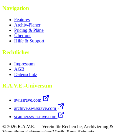
Navigation
Features
Archiv-Planer
Pricing & Pläne
Über uns
Hilfe & Support
Rechtliches
Impressum
AGB
Datenschutz
R.A.V.E.-Universum
swissrave.com
archive.swissrave.com
scanner.swissrave.com
© 2026 R.A.V.E. — Verein für Recherche, Archivierung &
Vermittlung elektronischer Musik. Bern, Schweiz.