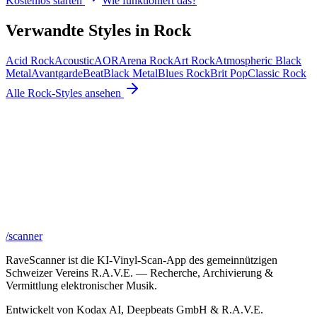
Kostenlos starten
Wie funktioniert das?
Verwandte Styles in
Rock
Acid Rock
Acoustic
AOR
Arena Rock
Art Rock
Atmospheric Black
Metal
Avantgarde
Beat
Black Metal
Blues Rock
Brit Pop
Classic Rock
Alle
Rock
-Styles ansehen
/scanner
RaveScanner ist die KI-Vinyl-Scan-App des gemeinnützigen
Schweizer Vereins R.A.V.E. — Recherche, Archivierung &
Vermittlung elektronischer Musik.
Entwickelt von Kodax AI, Deepbeats GmbH & R.A.V.E.