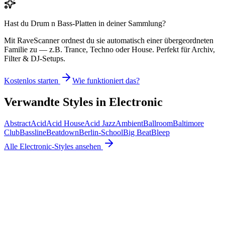
Hast du
Drum n Bass
-Platten in deiner Sammlung?
Mit RaveScanner ordnest du sie automatisch einer übergeordneten
Familie zu — z.B. Trance, Techno oder House. Perfekt für Archiv,
Filter & DJ-Setups.
Kostenlos starten
Wie funktioniert das?
Verwandte Styles in
Electronic
Abstract
Acid
Acid House
Acid Jazz
Ambient
Ballroom
Baltimore
Club
Bassline
Beatdown
Berlin-School
Big Beat
Bleep
Alle
Electronic
-Styles ansehen