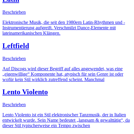
Beschrieben
Elektronische Musik, die seit den 1980ern Latin-Rhythmen und -
Instrumentierung aufgreift. Verschmilzt Dance-Elemente mit
lateinamerikanischen Klängen.
Leftfield
Beschrieben
Auf Discogs wird dieser Begriff auf alles angewendet, was eine
„eigenwillige“ Komponente hat, atypisch für sein Genre ist oder
wofür kein Stil wirklich zutreffend scheint. Manchmal
Lento Violento
Beschrieben
Lento Violento ist ein Stil elektronischer Tanzmusik, der in Italien
entwickelt wurde. Sein Name bedeutet „langsam & gewalttätig“, da
dieser Stil typischerweise ein Tempo zwischen