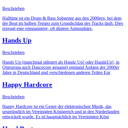
Beschrieben
Halftime ist ein Drum & Bass Subgenre aus den 2000ern, bei dem
der Beat im halben Tempo zum Grundschlag des Tracks läuft. Dies
erzeugt eine entspanntere, oft düstere Atmosphäre.
Hands Up
Beschrieben
Hands Up (manchmal stilisiert als Handz Up! oder HandzUp!, in
Osteuropa auch Dancecore genannt) entstand Anfang der 2000er
Jahre in Deutschland und verschiedenen anderen Teilen Eur
Happy Hardcore
Beschrieben
Happy Hardcore ist ein Genre der elektronischen Musik, das
ursprünglich im Vereinigten Königreich und in den Niederlanden
entwickelt wurde. Es ist hauptsächlich im Vereinigten Köni