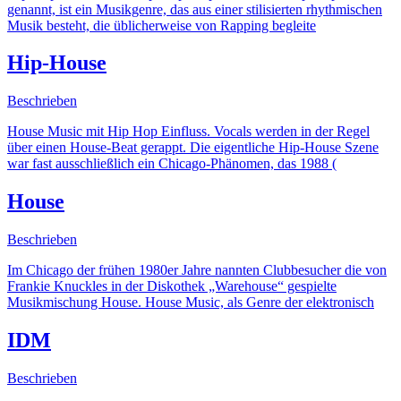
genannt, ist ein Musikgenre, das aus einer stilisierten rhythmischen
Musik besteht, die üblicherweise von Rapping begleite
Hip-House
Beschrieben
House Music mit Hip Hop Einfluss. Vocals werden in der Regel
über einen House-Beat gerappt. Die eigentliche Hip-House Szene
war fast ausschließlich ein Chicago-Phänomen, das 1988 (
House
Beschrieben
Im Chicago der frühen 1980er Jahre nannten Clubbesucher die von
Frankie Knuckles in der Diskothek „Warehouse“ gespielte
Musikmischung House. House Music, als Genre der elektronisch
IDM
Beschrieben