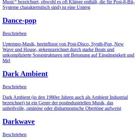
Music“ bezeichnet, obwohl es oft Klänge enthält, die für Post-8-Bit-
Systeme charakteristisch sind) ist eine Unterg
Dance-pop
Beschrieben
Uptempo-Musik, beeinflusst von Post-Disco, Synth-Pop, New
Wave und House, gekennzeichnet durch starke Beats und
unkomplizierte Songstrukturen mit Betonung auf Eingängigkeit und
Mel
Dark Ambient
Beschrieben
Dark Ambient (in den 1980er Jahren auch als Ambient Industrial
bezeichnet) ist ein Genre der postindustriellen Musik, das
unheilvolle, ominöse oder disharmonische Obertöne aufweist
Darkwave
Beschrieben