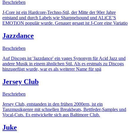
Beschrieben
J-Core ist ein Hardcore-Techno-Stil, der Mitte der 90er Jahre
entstand und durch Labels wie Sharpnelsound und ALiCE’S
EMOTiON populär wurde. Genauer gesagt ist J-Core eine Variatio
Jazzdance
Beschrieben
Auf Discogs ist 'Jazzdance' ein vages Synonym für Acid Jazz und
andere Musik in einem ähnlichen Stil. Als es erstmals zu Discogs
hinzugefügt wurde, war es als weiterer Name für spä
Jersey Club
Beschrieben
Jersey Club, entstanden in den frühen 2000ern, ist ein
Tanzmusikgenre mit schnellen Breakbeats, Bettfeder-Samples und
Vocal-Cuts. Es entwickelte sich aus Baltimore Club.
Juke