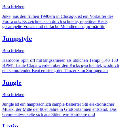
Beschrieben
Juke, aus den frühen 1990ern in Chicago, ist ein Vorläufer des
Footwork. Es zeichnet sich durch schnelle, repetitive Beats,
gesampelte Vocals und einfache Melodien aus, primär für
Jumpstyle
Beschrieben
Hardcore-Spin-off mit langsameren als üblichen Tempi (140-150
BPM). Laute Claps werden über den Kicks geschichtet, wodurch
ein stampfender Beat entsteht, der Tänzer zum Springen an
Jungle
Beschrieben
Jungle ist ein hauptsächlich sample-basierter Stil elektronischer
Musik, der Mitte der 90er Jahre in Großbritannien entstand. Das
Genre entwickelte sich aus Stilen wie Hardcore und
Latin