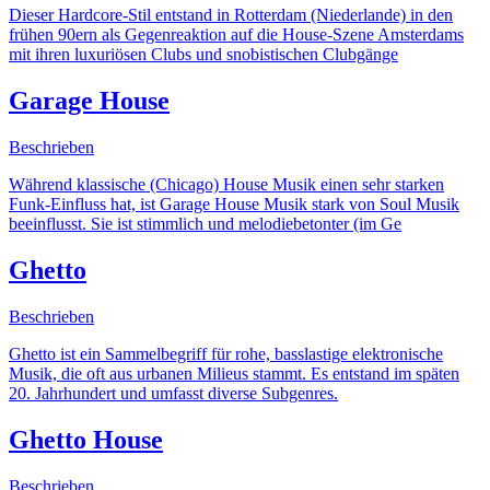
Dieser Hardcore-Stil entstand in Rotterdam (Niederlande) in den
frühen 90ern als Gegenreaktion auf die House-Szene Amsterdams
mit ihren luxuriösen Clubs und snobistischen Clubgänge
Garage House
Beschrieben
Während klassische (Chicago) House Musik einen sehr starken
Funk-Einfluss hat, ist Garage House Musik stark von Soul Musik
beeinflusst. Sie ist stimmlich und melodiebetonter (im Ge
Ghetto
Beschrieben
Ghetto ist ein Sammelbegriff für rohe, basslastige elektronische
Musik, die oft aus urbanen Milieus stammt. Es entstand im späten
20. Jahrhundert und umfasst diverse Subgenres.
Ghetto House
Beschrieben