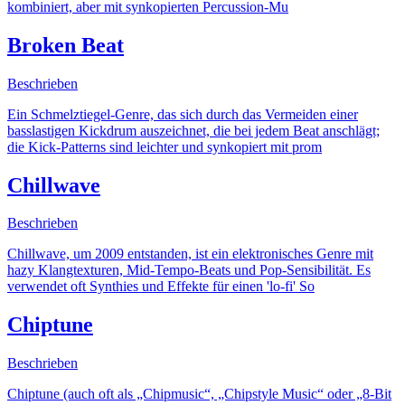
kombiniert, aber mit synkopierten Percussion-Mu
Broken Beat
Beschrieben
Ein Schmelztiegel-Genre, das sich durch das Vermeiden einer
basslastigen Kickdrum auszeichnet, die bei jedem Beat anschlägt;
die Kick-Patterns sind leichter und synkopiert mit prom
Chillwave
Beschrieben
Chillwave, um 2009 entstanden, ist ein elektronisches Genre mit
hazy Klangtexturen, Mid-Tempo-Beats und Pop-Sensibilität. Es
verwendet oft Synthies und Effekte für einen 'lo-fi' So
Chiptune
Beschrieben
Chiptune (auch oft als „Chipmusic“, „Chipstyle Music“ oder „8-Bit