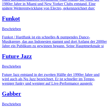
1980er Jahre in Miami und New Yorker Clubs entstand. Eine
spätere Weiterentwicklung von Electro, gekennzeichnet durc
Funkot
Beschrieben
Funkot / Hardfunk ist ein schnelles & pumpendes Dance-
Musikgenre, das aus Indonesien stammt und dort Anfang der 2000er
Jahre ein Publikum zu gewinnen begann. Seine Hauptmerkmale si
Future Jazz
Beschrieben
Future Jazz entstand in der zweiten Hälfte der 1990er Jahre und
wird auch als Nu Jazz bezeichnet. Er ist schneller im Tempo,
weniger funky und weniger auf Live-Performance ausgeric
Gabber
Beschrieben