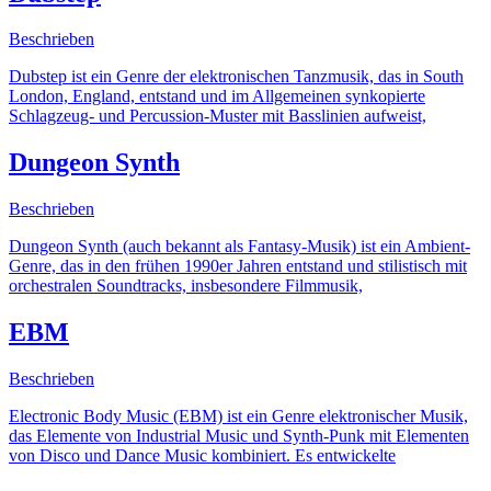
Beschrieben
Dubstep ist ein Genre der elektronischen Tanzmusik, das in South
London, England, entstand und im Allgemeinen synkopierte
Schlagzeug- und Percussion-Muster mit Basslinien aufweist,
Dungeon Synth
Beschrieben
Dungeon Synth (auch bekannt als Fantasy-Musik) ist ein Ambient-
Genre, das in den frühen 1990er Jahren entstand und stilistisch mit
orchestralen Soundtracks, insbesondere Filmmusik,
EBM
Beschrieben
Electronic Body Music (EBM) ist ein Genre elektronischer Musik,
das Elemente von Industrial Music und Synth-Punk mit Elementen
von Disco und Dance Music kombiniert. Es entwickelte