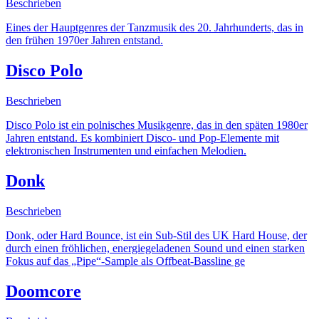
Beschrieben
Eines der Hauptgenres der Tanzmusik des 20. Jahrhunderts, das in
den frühen 1970er Jahren entstand.
Disco Polo
Beschrieben
Disco Polo ist ein polnisches Musikgenre, das in den späten 1980er
Jahren entstand. Es kombiniert Disco- und Pop-Elemente mit
elektronischen Instrumenten und einfachen Melodien.
Donk
Beschrieben
Donk, oder Hard Bounce, ist ein Sub-Stil des UK Hard House, der
durch einen fröhlichen, energiegeladenen Sound und einen starken
Fokus auf das „Pipe“-Sample als Offbeat-Bassline ge
Doomcore