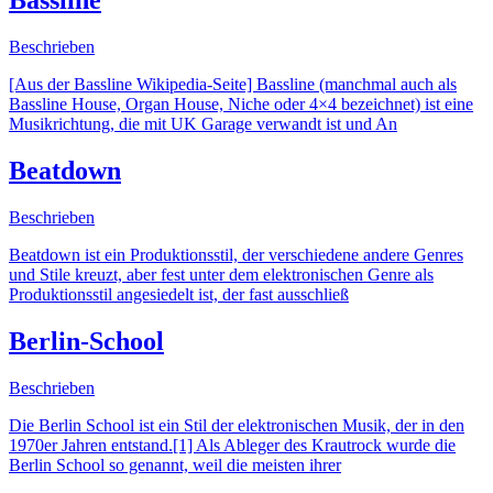
Bassline
Beschrieben
[Aus der Bassline Wikipedia-Seite] Bassline (manchmal auch als
Bassline House, Organ House, Niche oder 4×4 bezeichnet) ist eine
Musikrichtung, die mit UK Garage verwandt ist und An
Beatdown
Beschrieben
Beatdown ist ein Produktionsstil, der verschiedene andere Genres
und Stile kreuzt, aber fest unter dem elektronischen Genre als
Produktionsstil angesiedelt ist, der fast ausschließ
Berlin-School
Beschrieben
Die Berlin School ist ein Stil der elektronischen Musik, der in den
1970er Jahren entstand.[1] Als Ableger des Krautrock wurde die
Berlin School so genannt, weil die meisten ihrer