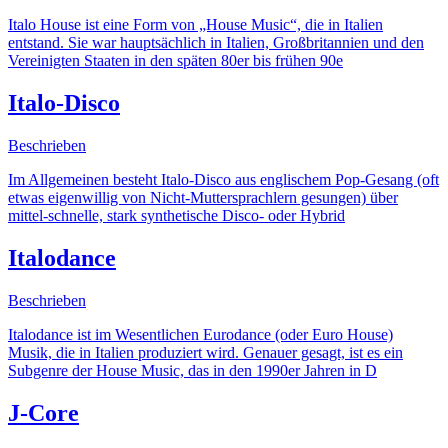
Italo House ist eine Form von „House Music“, die in Italien
entstand. Sie war hauptsächlich in Italien, Großbritannien und den
Vereinigten Staaten in den späten 80er bis frühen 90e
Italo-Disco
Beschrieben
Im Allgemeinen besteht Italo-Disco aus englischem Pop-Gesang (oft
etwas eigenwillig von Nicht-Muttersprachlern gesungen) über
mittel-schnelle, stark synthetische Disco- oder Hybrid
Italodance
Beschrieben
Italodance ist im Wesentlichen Eurodance (oder Euro House)
Musik, die in Italien produziert wird. Genauer gesagt, ist es ein
Subgenre der House Music, das in den 1990er Jahren in D
J-Core