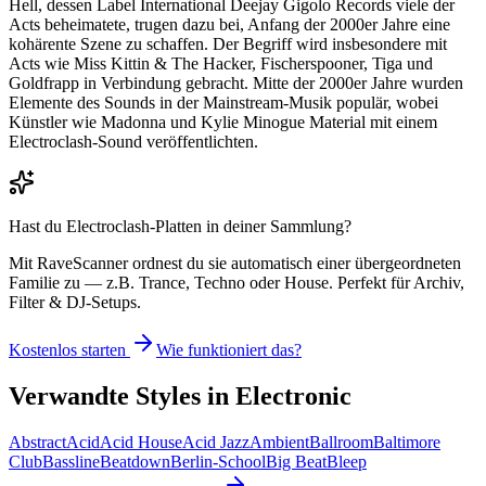
Hell, dessen Label International Deejay Gigolo Records viele der
Acts beheimatete, trugen dazu bei, Anfang der 2000er Jahre eine
kohärente Szene zu schaffen. Der Begriff wird insbesondere mit
Acts wie Miss Kittin & The Hacker, Fischerspooner, Tiga und
Goldfrapp in Verbindung gebracht. Mitte der 2000er Jahre wurden
Elemente des Sounds in der Mainstream-Musik populär, wobei
Künstler wie Madonna und Kylie Minogue Material mit einem
Electroclash-Sound veröffentlichten.
Hast du
Electroclash
-Platten in deiner Sammlung?
Mit RaveScanner ordnest du sie automatisch einer übergeordneten
Familie zu — z.B. Trance, Techno oder House. Perfekt für Archiv,
Filter & DJ-Setups.
Kostenlos starten
Wie funktioniert das?
Verwandte Styles in
Electronic
Abstract
Acid
Acid House
Acid Jazz
Ambient
Ballroom
Baltimore
Club
Bassline
Beatdown
Berlin-School
Big Beat
Bleep