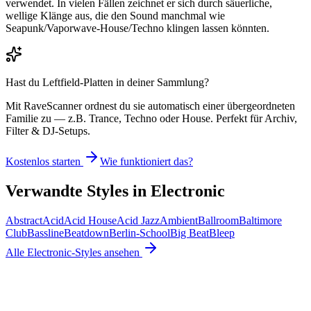
verwendet. In vielen Fällen zeichnet er sich durch säuerliche,
wellige Klänge aus, die den Sound manchmal wie
Seapunk/Vaporwave-House/Techno klingen lassen könnten.
Hast du
Leftfield
-Platten in deiner Sammlung?
Mit RaveScanner ordnest du sie automatisch einer übergeordneten
Familie zu — z.B. Trance, Techno oder House. Perfekt für Archiv,
Filter & DJ-Setups.
Kostenlos starten
Wie funktioniert das?
Verwandte Styles in
Electronic
Abstract
Acid
Acid House
Acid Jazz
Ambient
Ballroom
Baltimore
Club
Bassline
Beatdown
Berlin-School
Big Beat
Bleep
Alle
Electronic
-Styles ansehen