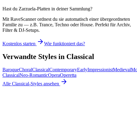
Hast du
Zarzuela
-Platten in deiner Sammlung?
Mit RaveScanner ordnest du sie automatisch einer übergeordneten
Familie zu — z.B. Trance, Techno oder House. Perfekt für Archiv,
Filter & DJ-Setups.
Kostenlos starten
Wie funktioniert das?
Verwandte Styles in
Classical
Baroque
Choral
Classical
Contemporary
Early
Impressionist
Medieval
Mo
Classical
Neo-Romantic
Opera
Operetta
Alle
Classical
-Styles ansehen