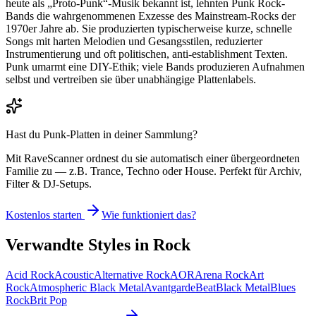
heute als „Proto-Punk“-Musik bekannt ist, lehnten Punk Rock-
Bands die wahrgenommenen Exzesse des Mainstream-Rocks der
1970er Jahre ab. Sie produzierten typischerweise kurze, schnelle
Songs mit harten Melodien und Gesangsstilen, reduzierter
Instrumentierung und oft politischen, anti-establishment Texten.
Punk umarmt eine DIY-Ethik; viele Bands produzieren Aufnahmen
selbst und vertreiben sie über unabhängige Plattenlabels.
Hast du
Punk
-Platten in deiner Sammlung?
Mit RaveScanner ordnest du sie automatisch einer übergeordneten
Familie zu — z.B. Trance, Techno oder House. Perfekt für Archiv,
Filter & DJ-Setups.
Kostenlos starten
Wie funktioniert das?
Verwandte Styles in
Rock
Acid Rock
Acoustic
Alternative Rock
AOR
Arena Rock
Art
Rock
Atmospheric Black Metal
Avantgarde
Beat
Black Metal
Blues
Rock
Brit Pop