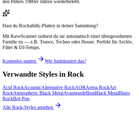
den frühen 1980er Jahren wiederbelebt.
Hast du
Rockabilly
-Platten in deiner Sammlung?
Mit RaveScanner ordnest du sie automatisch einer übergeordneten
Familie zu — z.B. Trance, Techno oder House. Perfekt für Archiv,
Filter & DJ-Setups.
Kostenlos starten
Wie funktioniert das?
Verwandte Styles in
Rock
Acid Rock
Acoustic
Alternative Rock
AOR
Arena Rock
Art
Rock
Atmospheric Black Metal
Avantgarde
Beat
Black Metal
Blues
Rock
Brit Pop
Alle
Rock
-Styles ansehen